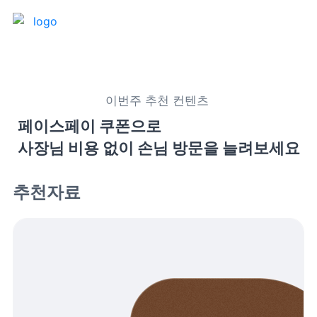
제품 소개
이번주 추천 컨텐츠 
프론트
매출 장부
페이스페이 쿠폰으로

사장님 비용 없이 손님 방문을 늘려보세요
터미널
예약관리
포스 프로그램
프랜차이즈
추천자료
고객관리
키오스크
픽업주문
테이블주문