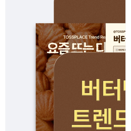
리뷰 모으기
NEW
업종별 기능
음식점
도소매
카페・베이커리
도・소매업
식당
꽃집
술집・바
무인매장
서비스업
B2B
뷰티
SDK·API 연동